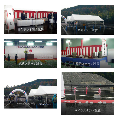
受付テント設営風景
屋外テント設営
式典ステージ設営
展示ステージ設営
アーチバルーン・テント
マイクスタンド設置