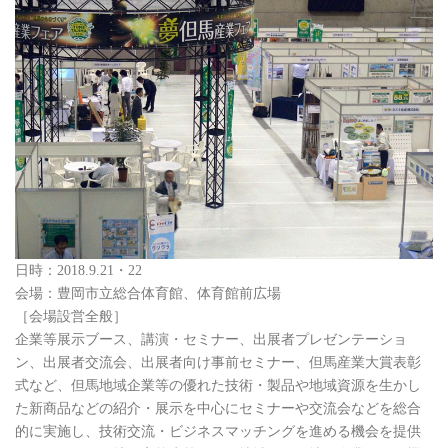
日時：2018.9.21・22
会場：豊岡市立総合体育館、体育館前広場
［会場設営全般］
企業等展示ブース、講演・セミナー、出展者プレゼンテーショ
ン、出展者交流会、出展者向け事前セミナー、但馬産業大賞表彰
式など、但馬地域企業等の優れた技術・製品や地域資源を生かし
た新商品などの紹介・展示を中心にセミナーや交流会などを総合
的に実施し、技術交流・ビジネスマッチングを進める機会を提供