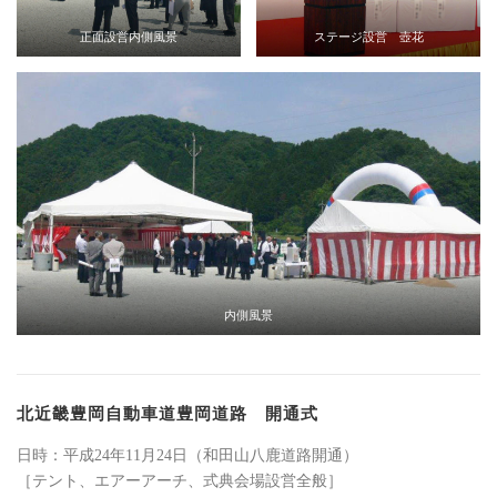
正面設営内側風景
ステージ設営 壺花
内側風景
北近畿豊岡自動車道豊岡道路 開通式
日時：平成24年11月24日（和田山八鹿道路開通）
［テント、エアーアーチ、式典会場設営全般］