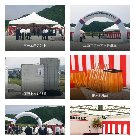
10m全体テント
正面エアーアーチ設置
仮設トイレ設置
鍬入れ用品