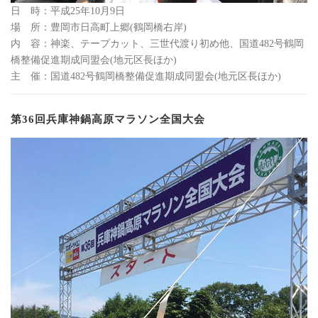
日 時：平成25年10月9日
場 所：豊岡市日高町上郷(鶴岡橋右岸)
内 容：神楽、テープカット、三世代渡り初め他、国道482号鶴岡
橋整備促進期成同盟会(地元区長ほか)
主 催：国道482号鶴岡橋整備促進期成同盟会(地元区長ほか)
第36回兵庫神鍋高原マラソン全国大会