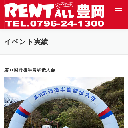
コ
ン
メニュ
テ
ン
ツ
へ
ホーム
会社案内
レンタル用品
営業方針
イベント実績
ス
キ
ッ
受注の流れ
イベント実績
お問合せ
プ
第31回丹後半島駅伝大会