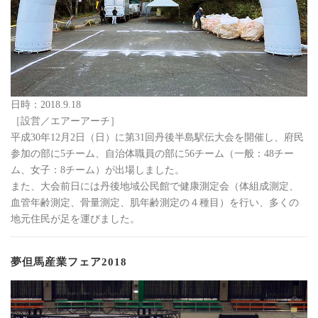
日時：2018.9.18
［設営／エアーアーチ］
平成30年12月2日（日）に第31回丹後半島駅伝大会を開催し、府民
参加の部に5チーム、自治体職員の部に56チーム（一般：48チー
ム、女子：8チーム）が出場しました。
また、大会前日には丹後地域公民館で健康測定会（体組成測定、
血管年齢測定、骨量測定、肌年齢測定の４種目）を行い、多くの
地元住民が足を運びました。
夢但馬産業フェア2018