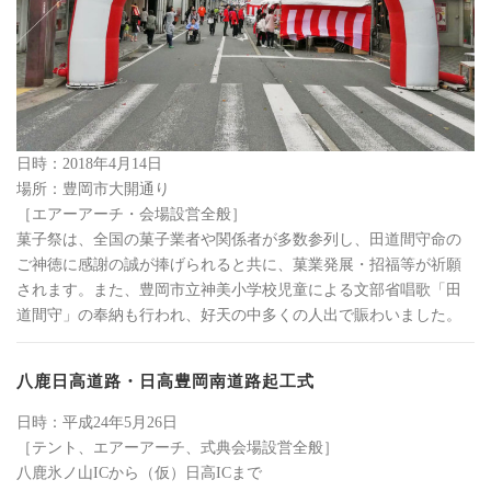
日時：2018年4月14日
場所：豊岡市大開通り
［エアーアーチ・会場設営全般］
菓子祭は、全国の菓子業者や関係者が多数参列し、田道間守命の
ご神徳に感謝の誠が捧げられると共に、菓業発展・招福等が祈願
されます。また、豊岡市立神美小学校児童による文部省唱歌「田
道間守」の奉納も行われ、好天の中多くの人出で賑わいました。
八鹿日高道路・日高豊岡南道路起工式
日時：平成24年5月26日
［テント、エアーアーチ、式典会場設営全般］
八鹿氷ノ山ICから（仮）日高ICまで